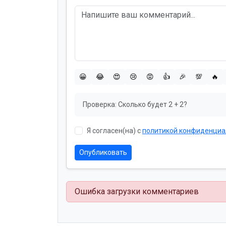
😀
😂
😍
😢
😡
👍
🎉
💯
🔥
Проверка:
Сколько будет 2 + 2?
Я согласен(на) с
политикой конфиденциа
Опубликовать
Ошибка загрузки комментариев