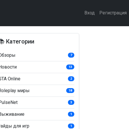
Вход
Регистрация
📚 Категории
Обзоры
7
Новости
13
GTA Online
2
Roleplay миры
18
PulseNet
3
Выживание
1
гайды для игр
1