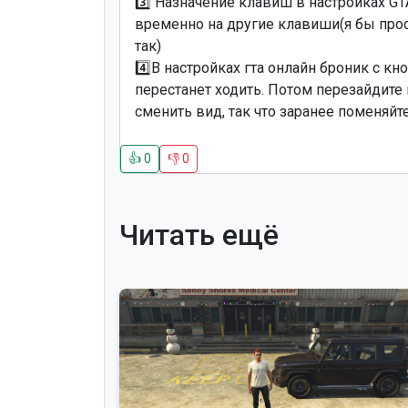
3️⃣ Назначение клавиш в настройках GT
временно на другие клавиши(я бы прос
так)
4️⃣В настройках гта онлайн броник с кн
перестанет ходить. Потом перезайдите 
сменить вид, так что заранее поменяйт
👍
0
👎
0
Читать ещё