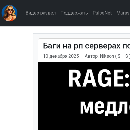
Видео раздел
Поддержать
PulseNet
Магаз
Баги на рп серверах п
10 декабря 2025
— Автор:
Nikson ( $ _ $ 