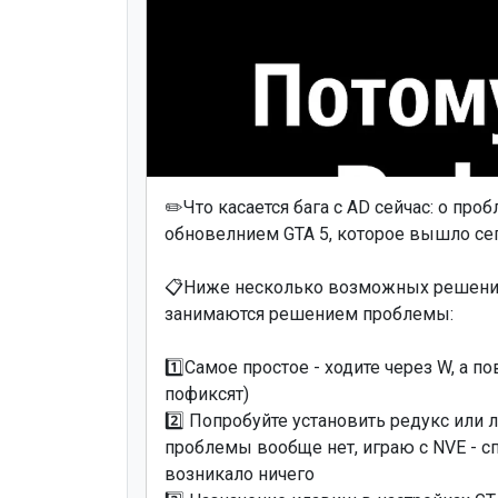
✏️Что касается бага с AD сейчас: о про
обновелнием GTA 5, которое вышло се
📋Ниже несколько возможных решений,
занимаются решением проблемы:
1️⃣Самое простое - ходите через W, а
пофиксят)
2️⃣ Попробуйте установить редукс или
проблемы вообще нет, играю с NVE - с
возникало ничего