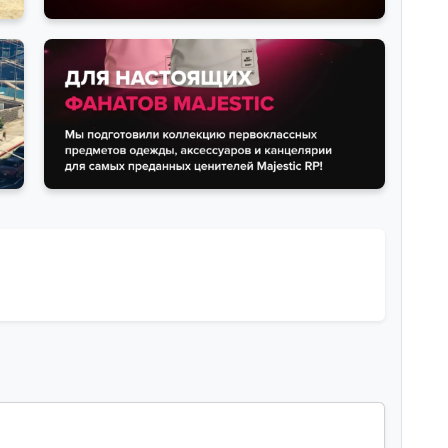
Новости
Majestic купил проект GTA5RP война
окончена, что будет с Ra...
— просмотры
— комментарии
Новости
за
Majestic Roleplay открыл продажу
своего мерча
— просмотры
— комментарии