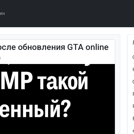
ин
осле обновления GTA online
)