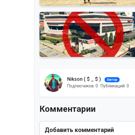
Новости
GTA5RP Умирает? RageMP конец! Что
будет дальше?
— просмотры
— комментарии
Новости
Бунт игроков маджестик рп! петиция 
обновление WEAZEL NEW...
Nikson ( $ _ $ )
Автор
Подписчиков: 0 · Публикаций: 0
— просмотры
— комментарии
Комментарии
Добавить комментарий