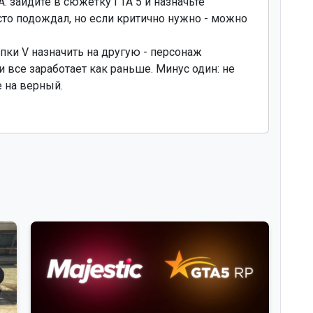
A: зайдите в сюжетку ГТА 5 и назначьте
то подождал, но если критично нужно - можно
опки V назначить на другую - персонаж
и все заработает как раньше. Минус один: не
е на верный.