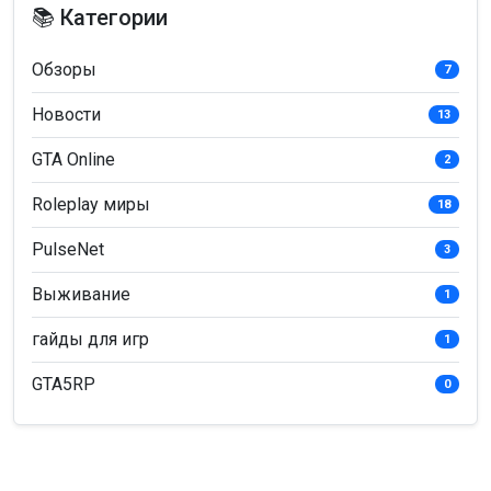
📚 Категории
— просмотры
— комментарии
Обзоры
7
Новости
13
GTA Online
2
Roleplay миры
18
PulseNet
3
Выживание
1
гайды для игр
1
GTA5RP
0