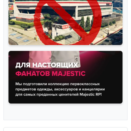
Majestic купил проект GTA5RP война
окончена, что будет с Ra...
— просмотры
— комментарии
Новости
Бунт игроков маджестик рп! петиция за
обновление WEAZEL NEW...
— просмотры
— комментарии
Новости
Majestic Roleplay открыл продажу своего
мерча