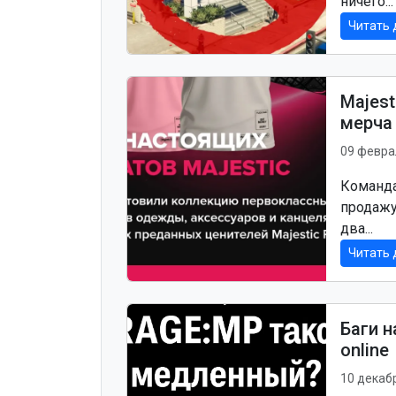
ничего...
Читать 
Majest
мерча
09 февра
Команда
продажу
два...
Читать 
Баги н
online
10 декаб