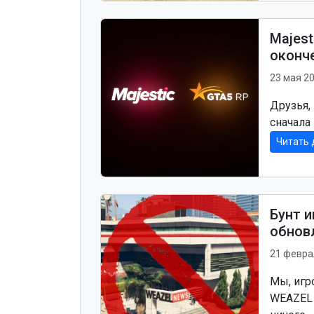
Majest
оконче
23 мая 2
Друзья,
сначала 
Читать 
Бунт и
обнов
21 февра
Мы, игр
WEAZEL 