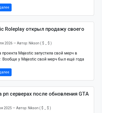
далее
ic Roleplay открыл продажу своего
ля 2026
— Автор:
Nikson ( $ _ $ )
 проекта Majestic запустила свой мерч в
. Вообще у Majestic свой мерч был ещё года
далее
а рп серверах после обновления GTA
ря 2025
— Автор:
Nikson ( $ _ $ )