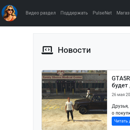
Видео раздел
Поддержать
PulseNet
Магаз
Новости
GTA5R
будет
26 мая 2
Друзья,
о покупк
Читать 