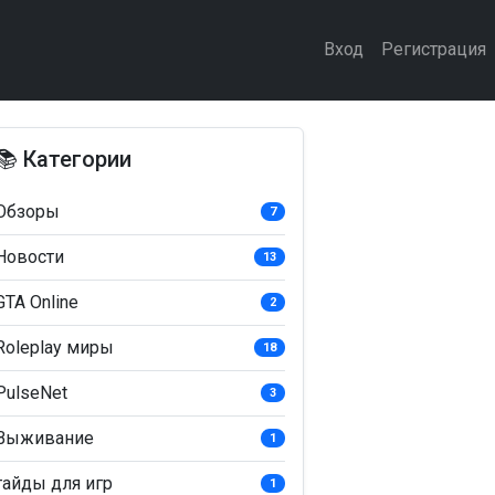
Вход
Регистрация
📚 Категории
Обзоры
7
Новости
13
GTA Online
2
Roleplay миры
18
PulseNet
3
Выживание
1
гайды для игр
1