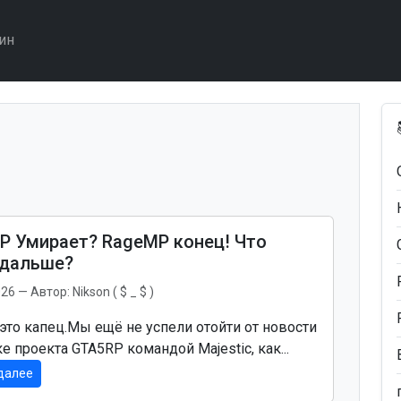
ин
P Умирает? RageMP конец! Что
 дальше?
026
— Автор:
Nikson ( $ _ $ )
 это капец.Мы ещё не успели отойти от новости
е проекта GTA5RP командой Majestic, как...
далее