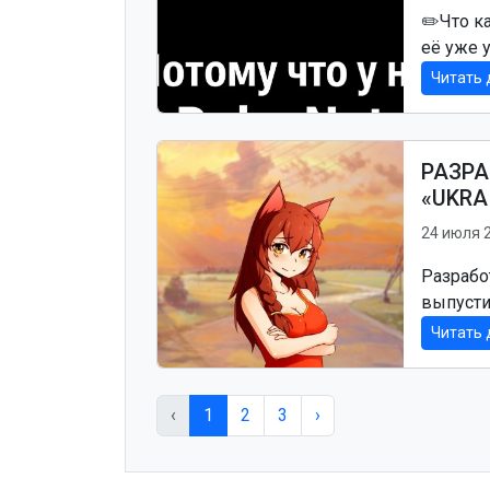
✏️Что ка
её уже у
Читать 
РАЗРА
«UKRA
24 июля 
Разработ
выпусти
Читать 
‹
1
2
3
›