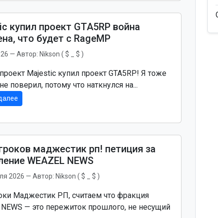
ic купил проект GTA5RP война
на, что будет с RageMP
026
— Автор:
Nikson ( $ _ $ )
 проект Majestic купил проект GTA5RP! Я тоже
не поверил, потому что наткнулся на...
далее
гроков маджестик рп! петиция за
ление WEAZEL NEWS
ля 2026
— Автор:
Nikson ( $ _ $ )
оки Маджестик РП, считаем что фракция
NEWS — это пережиток прошлого, не несущий