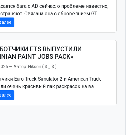
сается бага с AD сейчас: о проблеме известно,
страняют. Связана она с обновелнием GT...
далее
БОТЧИКИ ETS ВЫПУСТИЛИ
INIAN PAINT JOBS PACK»
2025
— Автор:
Nikson ( $ _ $ )
чики Euro Truck Simulator 2 и American Truck
ли очень красивый пак раскрасок на ва...
далее