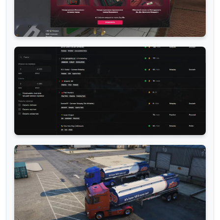
Roleplay миры
Majestic RP: новый ивент с Человеком-
пауком к 1 сентября!
— просмотры
— комментарии
Roleplay миры
Majestic убивает конкуренцию в сфере GTA 5
RP
— просмотры
— комментарии