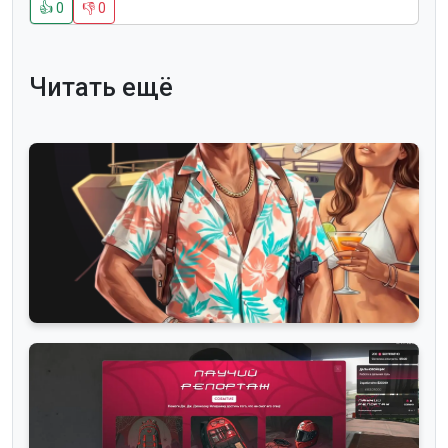
👍
0
👎
0
Читать ещё
Roleplay миры
Сезонный пропуск 2026 на Majestic уже
начался!
— просмотры
— комментарии