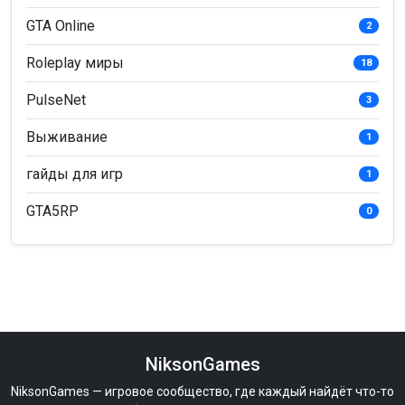
GTA Online
2
Roleplay миры
18
PulseNet
3
Выживание
1
гайды для игр
1
GTA5RP
0
NiksonGames
NiksonGames — игровое сообщество, где каждый найдёт что-то