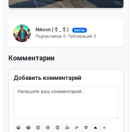
Roleplay миры
На маджестике вышло очередное
обновление работы! Дальнобойщи...
Nikson ( $ _ $ )
Автор
Подписчиков: 0 · Публикаций: 0
— просмотры
— комментарии
Комментарии
Добавить комментарий
😀
😂
😍
😢
😡
👍
🎉
💯
🔥
⭐