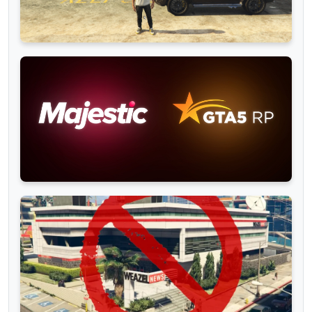
Новости
GTA5RP Умирает? RageMP конец! Что будет
дальше?
— просмотры
— комментарии
Новости
Majestic купил проект GTA5RP война
окончена, что будет с Ra...
— просмотры
— комментарии