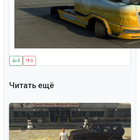
👍
0
👎
0
Читать ещё