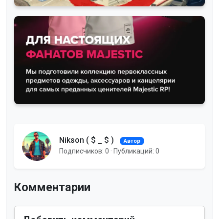
Новости
Бунт игроков маджестик рп! петиция за
обновление WEAZEL NEW...
— просмотры
— комментарии
Новости
Majestic Roleplay открыл продажу своего
мерча
Nikson ( $ _ $ )
Автор
Подписчиков: 0 · Публикаций: 0
— просмотры
— комментарии
Комментарии