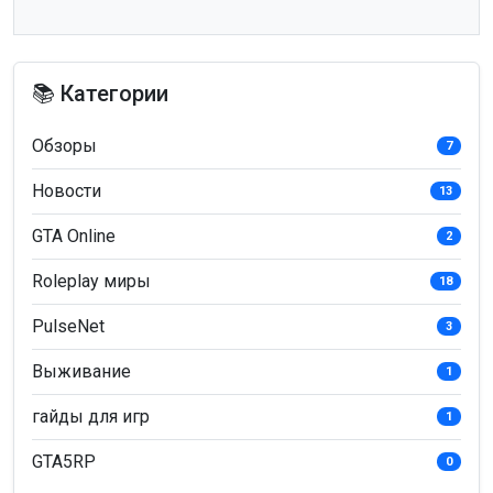
📚 Категории
Обзоры
7
Новости
13
GTA Online
2
Roleplay миры
18
PulseNet
3
Выживание
1
гайды для игр
1
GTA5RP
0