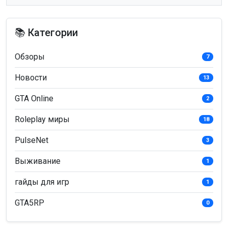
Сезонный пропуск 2026 на Majestic уже
начался!
📚 Категории
— просмотры
— комментарии
Обзоры
7
Новости
13
GTA Online
2
Roleplay миры
18
PulseNet
3
Выживание
1
гайды для игр
1
GTA5RP
0