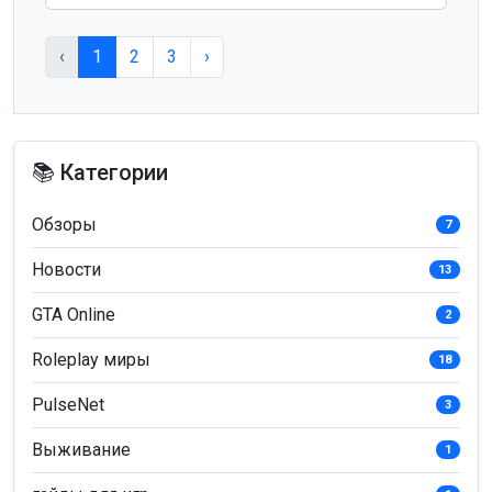
‹
1
2
3
›
📚 Категории
Обзоры
7
Новости
13
GTA Online
2
Roleplay миры
18
PulseNet
3
Выживание
1